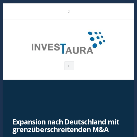
Skip
LinkedIn
to
content
Investaura
Search
box
Expansion nach Deutschland mit
grenzüberschreitenden M&A