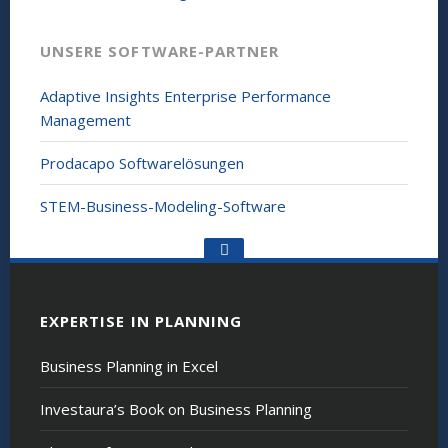
UNSERE SOFTWARE-PARTNER
Adaptive Insights Enterprise Performance
Management
Prodacapo Softwarelösungen
STEM-Business-Modeling-Software
Go
to
the
top
EXPERTISE IN PLANNING
Business Planning in Excel
Investaura’s Book on Business Planning