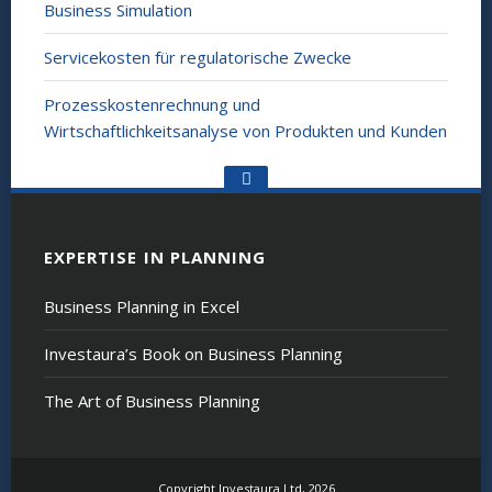
Business Simulation
Servicekosten für regulatorische Zwecke
Prozesskostenrechnung und
Wirtschaftlichkeitsanalyse von Produkten und Kunden
Go
to
the
top
EXPERTISE IN PLANNING
Business Planning in Excel
Investaura’s Book on Business Planning
The Art of Business Planning
Copyright Investaura Ltd, 2026