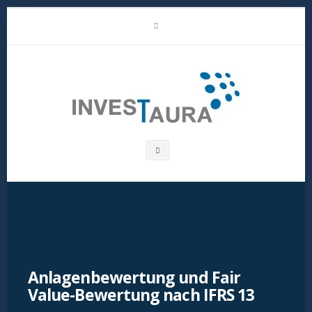
Skip
LinkedIn
to
content
Investaura
Search
box
Anlagenbewertung und Fair
Value-Bewertung nach IFRS 13