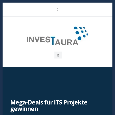
Skip
LinkedIn
to
content
Investaura
Search
box
Mega-Deals für ITS Projekte
gewinnen