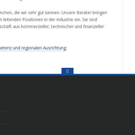
chen, die wir sehr gut kennen. Unsere Berater bringen
leitenden Positionen in der Industrie ein. Sie sind
eschäft aus kommerzieller, technischer und finanzieller
tenz und regionalen Ausrichtung
.
Go
to
the
top