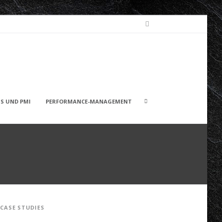
LinkedIn
Search
S UND PMI
PERFORMANCE-MANAGEMENT
box
CASE STUDIES