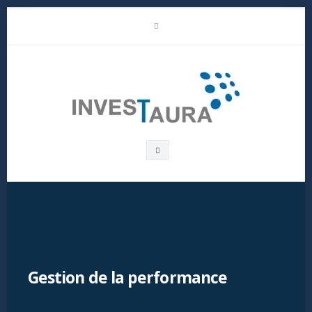
Skip
LinkedIn
to
content
Investaura
Search
box
Gestion de la performance