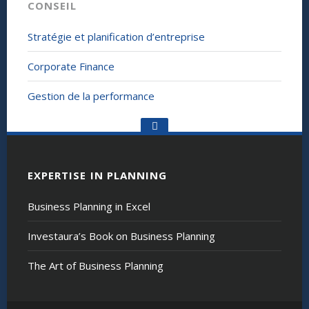
CONSEIL
Stratégie et planification d’entreprise
Corporate Finance
Gestion de la performance
Go
to
the
top
EXPERTISE IN PLANNING
Business Planning in Excel
Investaura’s Book on Business Planning
The Art of Business Planning